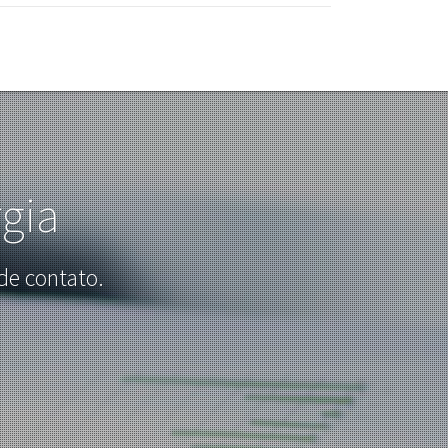
gia
de contato.