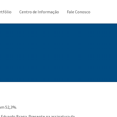
rtfólio
Centro de Informação
Fale Conosco
ram 52,3%.
, Eduardo Braga. Presente na assinatura da