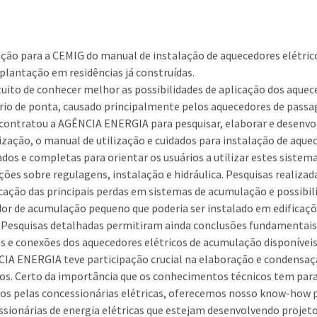
ção para a CEMIG do manual de instalação de aquecedores elétri
plantação em residências já construídas.
uito de conhecer melhor as possibilidades de aplicação dos aque
rio de ponta, causado principalmente pelos aquecedores de pass
 contratou a AGÊNCIA ENERGIA para pesquisar, elaborar e desenvo
lização, o manual de utilização e cuidados para instalação de aqu
ados e completas para orientar os usuários a utilizar estes siste
ções sobre regulagens, instalação e hidráulica. Pesquisas realiza
icação das principais perdas em sistemas de acumulação e possibil
or de acumulação pequeno que poderia ser instalado em edificações
 Pesquisas detalhadas permitiram ainda conclusões fundamentais
s e conexões dos aquecedores elétricos de acumulação disponíve
IA ENERGIA teve participação crucial na elaboração e condensaç
os. Certo da importância que os conhecimentos técnicos tem para
os pelas concessionárias elétricas, oferecemos nosso know-how 
ssionárias de energia elétricas que estejam desenvolvendo projet