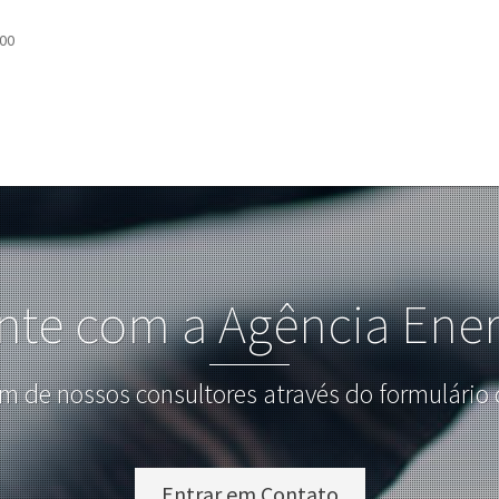
00
nte com a Agência Ener
m de nossos consultores através do formulário 
Entrar em Contato