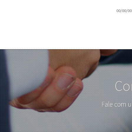
00/00/00
Co
Fale com u