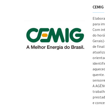
CEMIG
Elabora
para im
Com int
do horá
Gerais)
de fina
atualiz
orienta
identif
aqueced
quente.
sensore
A AGÊNC
trabalh
prestad
e conce